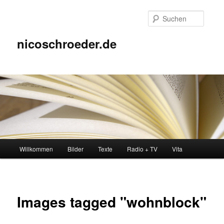
Zum
Inhalt
Suche
wechseln
nicoschroeder.de
Hauptmenü
Willkommen
Bilder
Texte
Radio + TV
Vita
Images tagged "wohnblock"