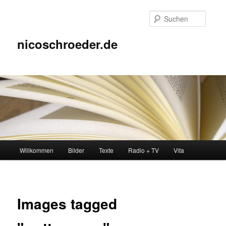
Zum
Inhalt
Suche
wechseln
nicoschroeder.de
Hauptmenü
Willkommen
Bilder
Texte
Radio + TV
Vita
Images tagged