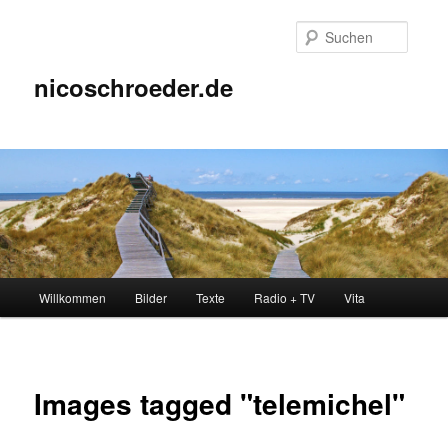
Zum
Inhalt
Suche
wechseln
nicoschroeder.de
Hauptmenü
Willkommen
Bilder
Texte
Radio + TV
Vita
Images tagged "telemichel"