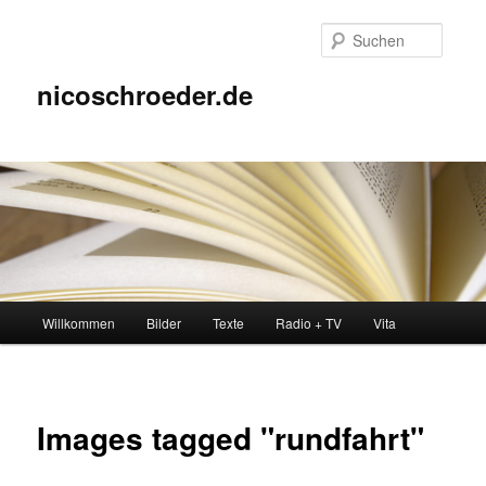
Zum
Inhalt
Suche
wechseln
nicoschroeder.de
Hauptmenü
Willkommen
Bilder
Texte
Radio + TV
Vita
Images tagged "rundfahrt"