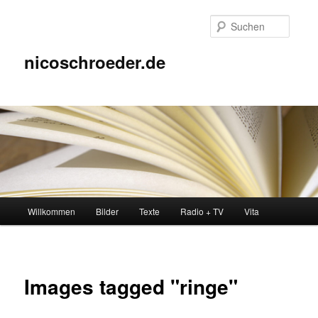
Zum
Inhalt
Suche
wechseln
nicoschroeder.de
Hauptmenü
Willkommen
Bilder
Texte
Radio + TV
Vita
Images tagged "ringe"