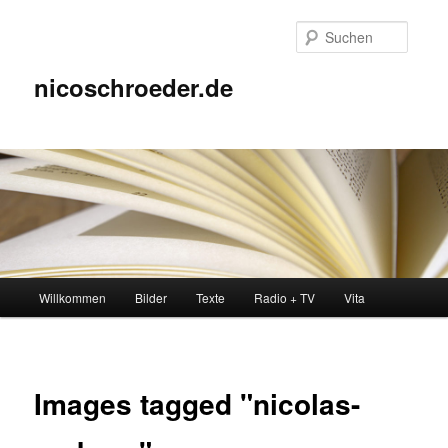
Zum
Inhalt
Suche
wechseln
nicoschroeder.de
Hauptmenü
Willkommen
Bilder
Texte
Radio + TV
Vita
Images tagged "nicolas-