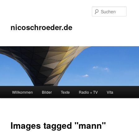
Zum
Inhalt
Suche
wechseln
nicoschroeder.de
Hauptmenü
Willkommen
Bilder
Texte
Radio + TV
Vita
Images tagged "mann"