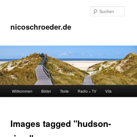
Zum
Inhalt
Suche
wechseln
nicoschroeder.de
Hauptmenü
Willkommen
Bilder
Texte
Radio + TV
Vita
Images tagged "hudson-