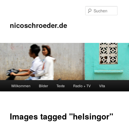
Zum
Inhalt
Suche
wechseln
nicoschroeder.de
Hauptmenü
Willkommen
Bilder
Texte
Radio + TV
Vita
Images tagged "helsingor"