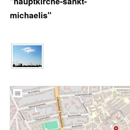
"hauptkirche-sankt-
michaelis"