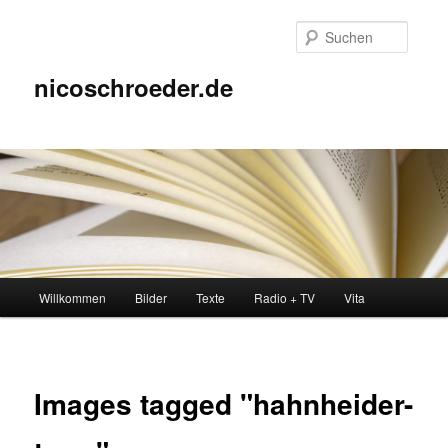
Zum
Inhalt
Suche
wechseln
nicoschroeder.de
Hauptmenü
Willkommen
Bilder
Texte
Radio + TV
Vita
Images tagged "hahnheider-