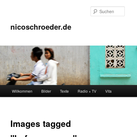
Zum
Inhalt
Suche
wechseln
nicoschroeder.de
Hauptmenü
Willkommen
Bilder
Texte
Radio + TV
Vita
Images tagged