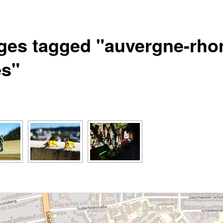
ges tagged "auvergne-rho
es"