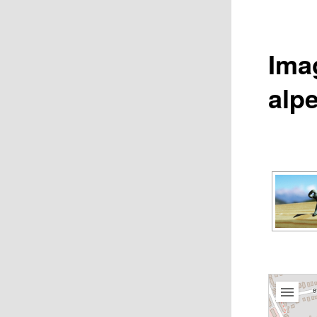
Ima
alp